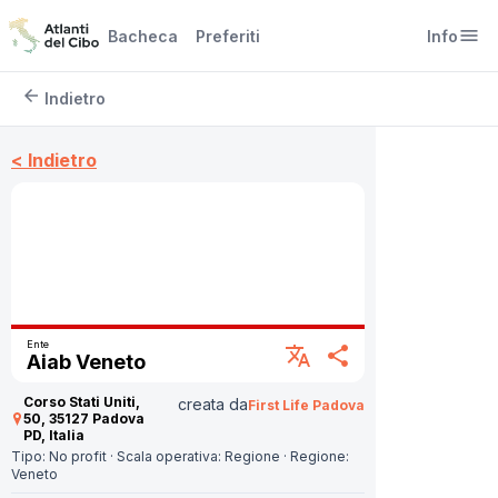
menu
Bacheca
Preferiti
Info
arrow_back
Indietro
< Indietro
Ente
translate
share
Aiab Veneto
Corso Stati Uniti,
creata da
First Life Padova
50, 35127 Padova
PD, Italia
Tipo:
No profit
·
Scala operativa:
Regione
·
Regione:
Veneto