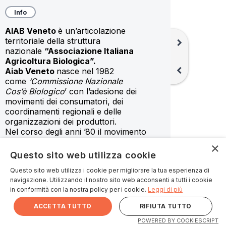
Info
AIAB Veneto 
è un’articolazione 
territoriale della struttura 
chevron_right
nazionale 
“Associazione Italiana 
Agricoltura Biologica”.
chevron_left
Aiab Veneto 
nasce nel 1982 
come 
‘Commissione Nazionale 
Cos’è Biologico
’ con l’adesione dei 
movimenti dei consumatori, dei 
coordinamenti regionali e delle 
organizzazioni dei produttori.
Nel corso degli anni ’80 il movimento 
biologico regionale si trova riunito nel 
×
cosiddetto ‘
Coordinamento Veneto 
Questo sito web utilizza cookie
Terra- nuova
’, praticamente l’unica 
Questo sito web utilizza i cookie per migliorare la tua esperienza di
associazione ad occuparsi di agricoltura 
navigazione. Utilizzando il nostro sito web acconsenti a tutti i cookie
biologica nella regione del Veneto.
in conformità con la nostra policy per i cookie.
Leggi di più
Alla fine degli anni ’90 
Aiab Veneto 
si 
costituisce come organizzazione non 
ACCETTA TUTTO
RIFIUTA TUTTO
lucrativa di utilità sociale (Onlus) e dal 
keyboard_arrow_up
Parte di
Card
El Biologico in Piassa
POWERED BY COOKIESCRIPT
2001 separa le attività di certificazione e 