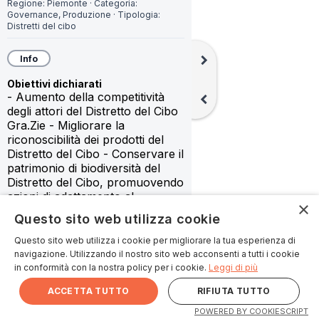
Regione:
Piemonte
·
Categoria:
Governance,
Produzione
·
Tipologia:
Distretti del cibo
chevron_right
Info
Obiettivi dichiarati
- Aumento della competitività 
chevron_left
degli attori del Distretto del Cibo 
Gra.Zie - Migliorare la 
riconoscibilità dei prodotti del 
Distretto del Cibo - Conservare il 
patrimonio di biodiversità del 
Distretto del Cibo, promuovendo 
azioni di adattamento al 
×
cambiamento climatico e 
Questo sito web utilizza cookie
sostenendo il valore delle 
produzioni, in particolare di 
Questo sito web utilizza i cookie per migliorare la tua esperienza di
quelle “minori” - Sostenere il 
navigazione. Utilizzando il nostro sito web acconsenti a tutti i cookie
tessuto economico locale, 
in conformità con la nostra policy per i cookie.
Leggi di più
attraverso forme di 
ACCETTA TUTTO
RIFIUTA TUTTO
collaborazione in filiera o rete 
keyboard_arrow_up
Card collegate
territoriale, al fine di aumentare 
POWERED BY COOKIESCRIPT