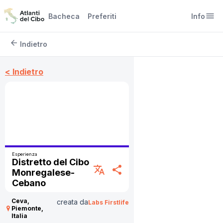
menu
Bacheca
Preferiti
Info
arrow_back
Indietro
< Indietro
Esperienza
Distretto del Cibo
translate
share
Monregalese-
Cebano
Ceva,
creata da
Labs Firstlife
Piemonte,
Italia